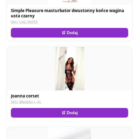
Simple Pleasure masturbator dwustonny końce wagina
usta czarny
SKU: LAG-30055
🛒 Dodaj
Joanna corset
SKU: BN6684-L-XL
🛒 Dodaj