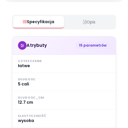
Specyfikacja
Opis
Atrybuty
15 parametrów
CZYSZCZENIE
łatwe
DŁUGOSC
5 cali
DLUGOSC_CM
12.7 cm
ELASTYCZNOŚĆ
wysoka