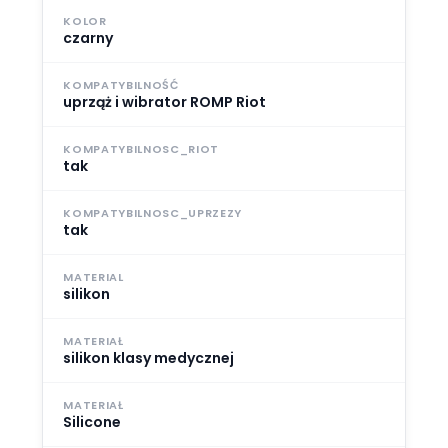
KOLOR
czarny
KOMPATYBILNOŚĆ
uprząż i wibrator ROMP Riot
KOMPATYBILNOSC_RIOT
tak
KOMPATYBILNOSC_UPRZEZY
tak
MATERIAL
silikon
MATERIAŁ
silikon klasy medycznej
MATERIAŁ
Silicone