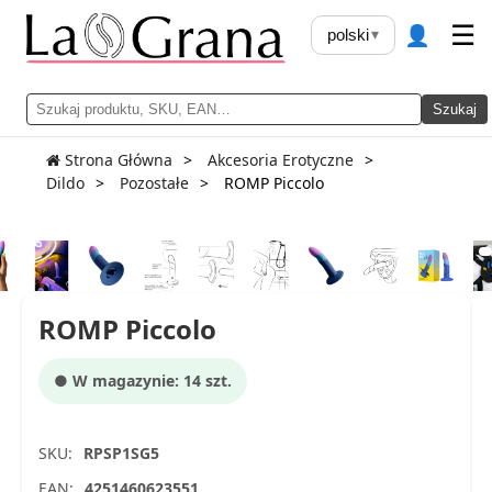
👤
☰
polski
▾
Szukaj
Strona Główna
Akcesoria Erotyczne
Dildo
Pozostałe
ROMP Piccolo
ROMP Piccolo
● W magazynie: 14 szt.
SKU:
RPSP1SG5
EAN:
4251460623551