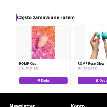
Często zamawiane razem
ROMP Kiss
ROMP Rose Glow
SKU: RPKS1SGZ
SKU: RP302SG5
🛒 Dodaj
🛒 Doda
Newsletter
Konto