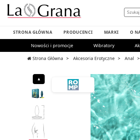
STRONA GŁÓWNA
PRODUCENCI
MARKI
O N
Nowości i promocje
Wibratory
Ak
Strona Główna
Akcesoria Erotyczne
Anal
▲