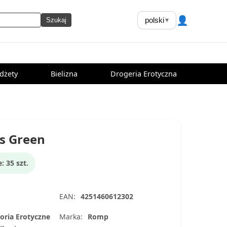
👤
polski
▾
Szukaj
dżety
Bielizna
Drogeria Erotyczna
s Green
 35 szt.
EAN:
4251460612302
oria Erotyczne
Marka:
Romp