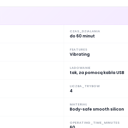
CZAS_DZIALANIA
do 60 minut
FEATURES
Vibrating
LADOWANIE
tak, za pomocą kabla USB
LICZBA_TRYBOW
4
MATERIAŁ
Body-safe smooth silicon
OPERATING_TIME_MINUTES
60