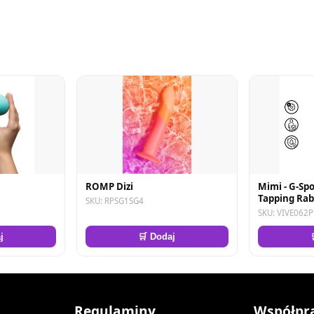
ROMP Dizi
Mimi - G-Spo
Tapping Rabb
SKU: RPSG1SG4
SKU: VIVE062
j
🛒 Dodaj
Regulaminy
Współpr