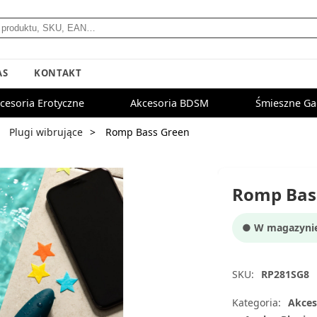
AS
KONTAKT
cesoria Erotyczne
Akcesoria BDSM
Śmieszne Ga
Plugi wibrujące
Romp Bass Green
Romp Bas
● W magazynie:
SKU:
RP281SG8
Kategoria:
Akces