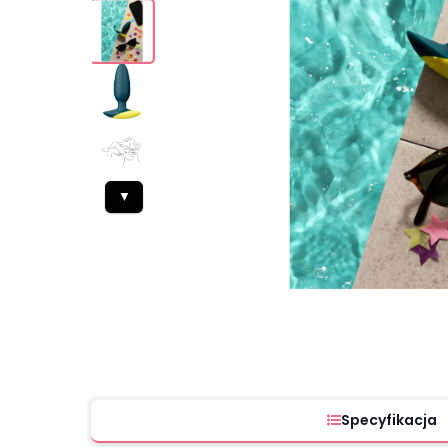
▼
Specyfikacja