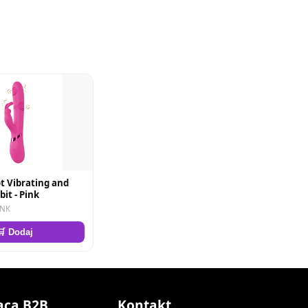
t Vibrating and
it - Pink
PNK
🛒 Dodaj
aca B2B
Kontakt