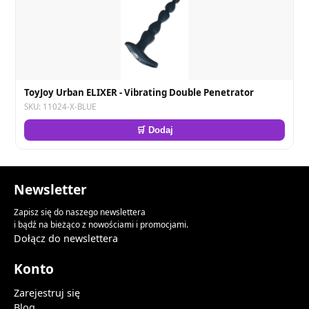
ToyJoy Urban ELIXER - Vibrating Double Penetrator
SKU: 11024-X-BLUE
🛒 Dodaj
Newsletter
Zapisz się do naszego newslettera
i bądź na bieżąco z nowościami i promocjami.
Dołącz do newslettera
Konto
Zarejestruj się
Blog