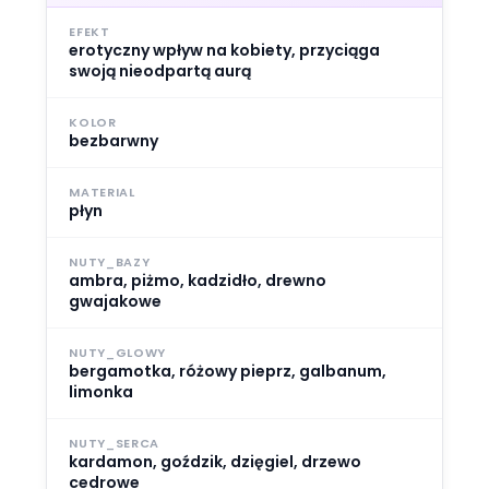
EFEKT
erotyczny wpływ na kobiety, przyciąga
swoją nieodpartą aurą
KOLOR
bezbarwny
MATERIAL
płyn
NUTY_BAZY
ambra, piżmo, kadzidło, drewno
gwajakowe
NUTY_GLOWY
bergamotka, różowy pieprz, galbanum,
limonka
NUTY_SERCA
kardamon, goździk, dzięgiel, drzewo
cedrowe