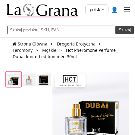
👤
☰
polski
▾
Szukaj
Strona Główna
Drogeria Erotyczna
Feromony
Męskie
Hot Pheromone Perfume
Dubai limited edition men 30ml