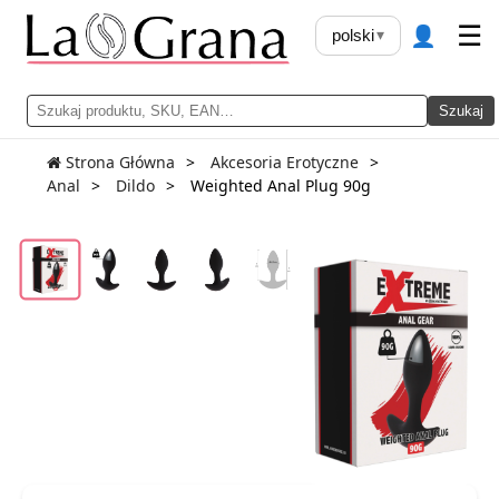
👤
☰
polski
▾
Szukaj
Strona Główna
Akcesoria Erotyczne
Anal
Dildo
Weighted Anal Plug 90g