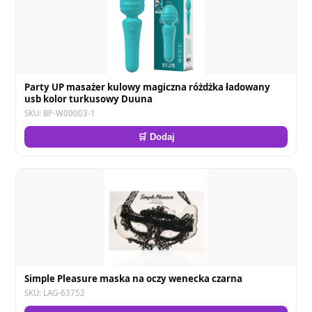
Party UP masażer kulowy magiczna różdżka ładowany
usb kolor turkusowy Duuna
SKU: BP-W00003-1
🛒 Dodaj
Simple Pleasure maska na oczy wenecka czarna
SKU: LAG-63752