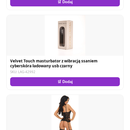
🛒 Dodaj
Velvet Touch masturbator z wibracją ssaniem
cyberskóra ładowany usb czarny
SKU: LAG-42992
🛒 Dodaj