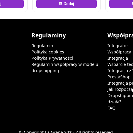
j
🛒 Dodaj
Regulaminy
Współpr
Regulamin
Integrator 
Polityka cookies
Współpraca
Polityka Prywatności
Integracja
Regulamin współpracy w modelu
Wsparcie te
dropshipping
Integracja 
PrestaShop
Integracja p
Jak rozpocz
Dropshipping
działa?
FAQ
© Copyright La Grana 2025. All rights reserved.