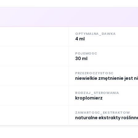
OPTYMALNA_DAWKA
4 ml
POJEMOSC
30 ml
PRZEZROCZYSTOSC
niewielkie zmętnienie jest 
RODZAJ_STEROWANIA
kroplomierz
ZAWARTOSC_EKSTRAKTOW
naturalne ekstrakty roślinn