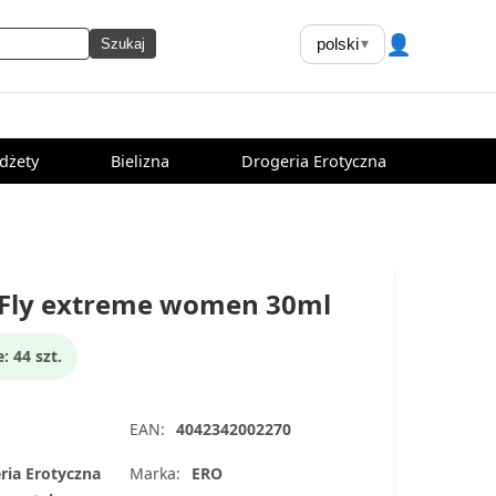
👤
polski
▾
Szukaj
dżety
Bielizna
Drogeria Erotyczna
 Fly extreme women 30ml
 44 szt.
EAN:
4042342002270
ria Erotyczna
Marka:
ERO