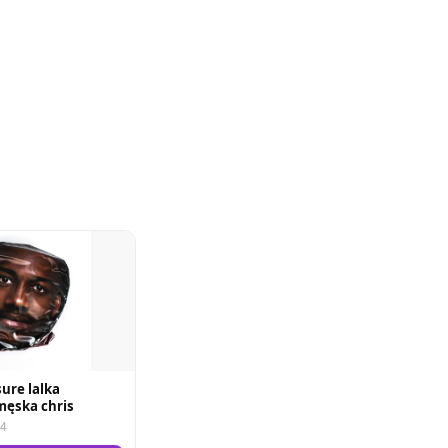
ure lalka
ęska chris
84