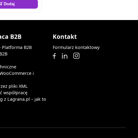
🛒 Dodaj
aca B2B
Kontakt
— Platforma B2B
Formularz kontaktowy
 B2B
chniczne
z WooCommerce i
rzez pliki XML
ąć współpracę
 z Lagrana.pl – jak to