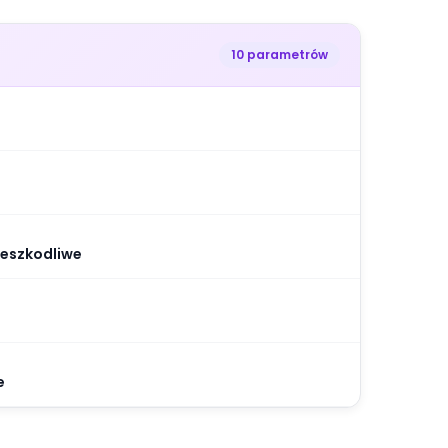
10 parametrów
nieszkodliwe
e