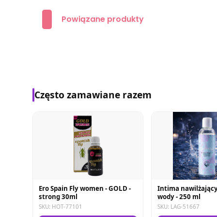
Powiązane produkty
Często zamawiane razem
Ero Spain Fly women - GOLD -
Intima nawilżający
strong 30ml
wody - 250 ml
SKU: HOT-77101
SKU: LAG-51667