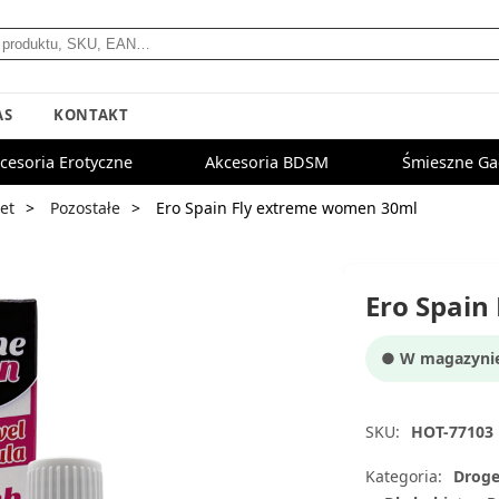
AS
KONTAKT
cesoria Erotyczne
Akcesoria BDSM
Śmieszne Ga
et
Pozostałe
Ero Spain Fly extreme women 30ml
Ero Spain
● W magazynie:
SKU:
HOT-77103
Kategoria:
Droge