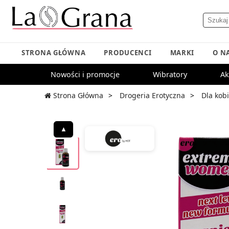
STRONA GŁÓWNA
PRODUCENCI
MARKI
O N
Nowości i promocje
Wibratory
Ak
Strona Główna
Drogeria Erotyczna
Dla kobi
▲