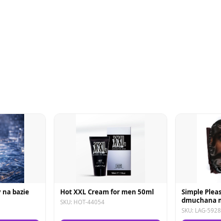
 na bazie
Hot XXL Cream for men 50ml
Simple Pleas
dmuchana m
SKU: HOT-44054
SKU: LAG-592