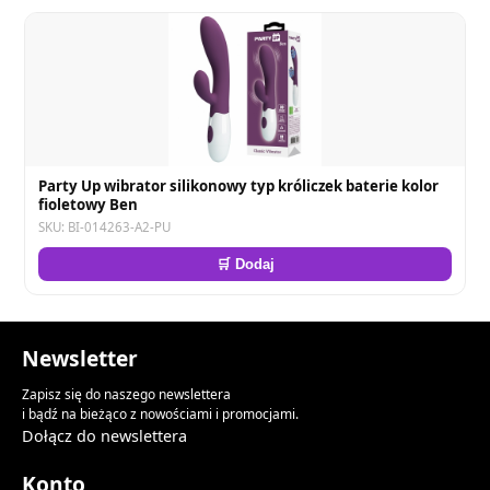
Party Up wibrator silikonowy typ króliczek baterie kolor
fioletowy Ben
SKU: BI-014263-A2-PU
🛒 Dodaj
Newsletter
Zapisz się do naszego newslettera
i bądź na bieżąco z nowościami i promocjami.
Dołącz do newslettera
Konto