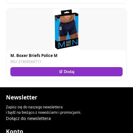
M. Boxer Briefs Police M
SKU: 21804564711
🛒 Dodaj
Newsletter
Zapisz się do naszego newslettera
i bądź na bieżąco z nowościami i promocjami.
Dołącz do newslettera
Konto