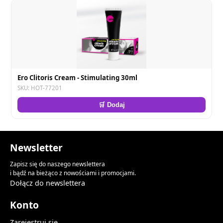
Ero Clitoris Cream - Stimulating 30ml
SKU: HOT-77201
🛒 Dodaj
Newsletter
Zapisz się do naszego newslettera
i bądź na bieżąco z nowościami i promocjami.
Dołącz do newslettera
Konto
Zarejestruj się