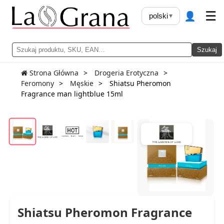
👤
☰
polski
▾
Szukaj
Strona Główna
Drogeria Erotyczna
Feromony
Męskie
Shiatsu Pheromon
Fragrance man lightblue 15ml
Shiatsu Pheromon Fragrance