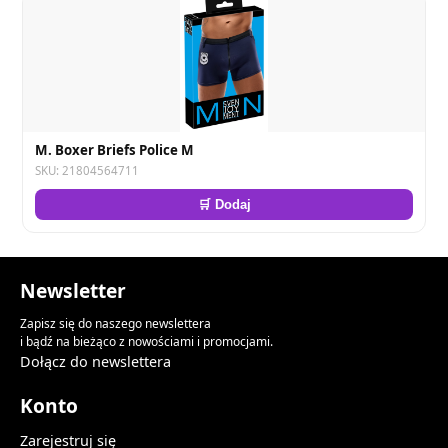
M. Boxer Briefs Police M
SKU: 21804564711
🛒 Dodaj
Newsletter
Zapisz się do naszego newslettera
i bądź na bieżąco z nowościami i promocjami.
Dołącz do newslettera
Konto
Zarejestruj się