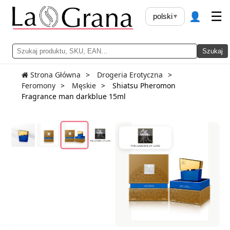
👤
☰
polski
▾
Szukaj
Strona Główna
Drogeria Erotyczna
Feromony
Męskie
Shiatsu Pheromon
Fragrance man darkblue 15ml