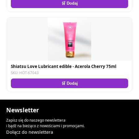
🛒 Dodaj
Shiatsu Love Lubricant edible - Acerola Cherry 75ml
SKU: HOT-67043
🛒 Dodaj
Newsletter
Zapisz się do naszego newslettera
i bądź na bieżąco z nowościami i promocjami.
Dołącz do newslettera