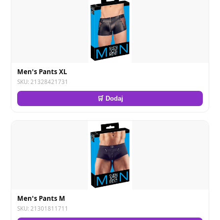
Men's Pants XL
SKU: 21328421731
🛒 Dodaj
Men's Pants M
SKU: 21301811711