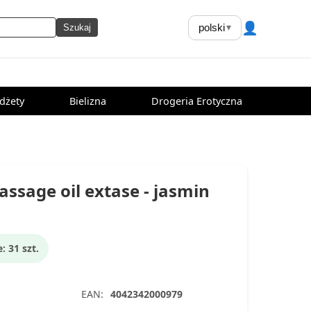
👤
polski
▾
Szukaj
dżety
Bielizna
Drogeria Erotyczna
assage oil extase - jasmin
 31 szt.
EAN:
4042342000979