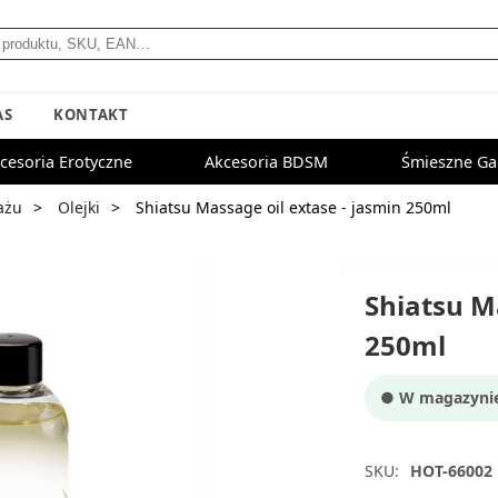
AS
KONTAKT
cesoria Erotyczne
Akcesoria BDSM
Śmieszne Ga
ażu
Olejki
Shiatsu Massage oil extase - jasmin 250ml
Shiatsu M
250ml
● W magazynie:
SKU:
HOT-66002