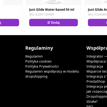
Just Glide Water-based 50 ml
Just Glide A
SKU: 62391100000
SKU: 6239380
j
🛒 Dodaj
Regulaminy
Współpr
Regulamin
Integrator 
Polityka cookies
Współpraca
Polityka Prywatności
Integracja
Regulamin współpracy w modelu
Wsparcie te
dropshipping
Integracja 
PrestaShop
Integracja p
Jak rozpocz
Dropshipping
działa?
FAQ