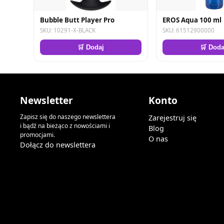
Bubble Butt Player Pro
EROS Aqua 100 ml
SKU: 10291-X-BLACK
SKU: 61512900000
🛒 Dodaj
🛒 Doda
Newsletter
Konto
Zapisz się do naszego newslettera
Zarejestruj się
i bądź na bieżąco z nowościami i
Blog
promocjami.
O nas
Dołącz do newslettera