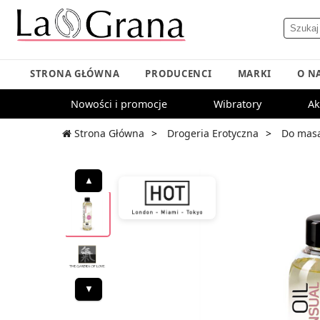
STRONA GŁÓWNA
PRODUCENCI
MARKI
O N
Nowości i promocje
Wibratory
Ak
Strona Główna
Drogeria Erotyczna
Do mas
▲
▼