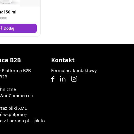
nal 50 ml
0000
🛒 Dodaj
aca B2B
Kontakt
— Platforma B2B
Formularz kontaktowy
 B2B
chniczne
z WooCommerce i
rzez pliki XML
ąć współpracę
 z Lagrana.pl – jak to