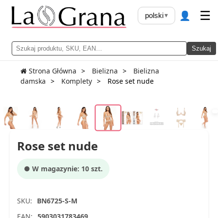
👤
☰
polski
▾
Szukaj
Strona Główna
Bielizna
Bielizna
damska
Komplety
Rose set nude
Rose set nude
● W magazynie: 10 szt.
SKU:
BN6725-S-M
EAN:
5903031783469