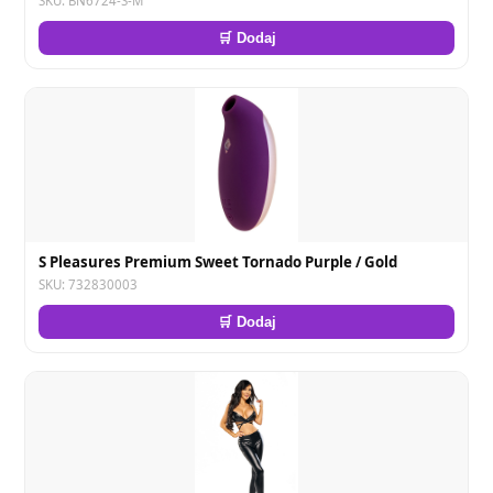
SKU: BN6724-S-M
🛒 Dodaj
S Pleasures Premium Sweet Tornado Purple / Gold
SKU: 732830003
🛒 Dodaj