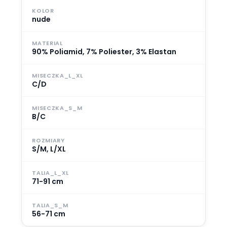
KOLOR
nude
MATERIAL
90% Poliamid, 7% Poliester, 3% Elastan
MISECZKA_L_XL
C/D
MISECZKA_S_M
B/C
ROZMIARY
S/M, L/XL
TALIA_L_XL
71-91 cm
TALIA_S_M
56-71 cm