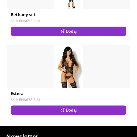
Bethany set
SKU: BN6653-S-M
🛒 Dodaj
Estera
SKU: BN6638-S-M
🛒 Dodaj
Newsletter