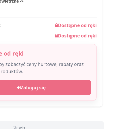
owietrzne ->
Dostępne od ręki
:
Dostępne od ręki
 od ręki
aby zobaczyć ceny hurtowe, rabaty oraz
produktów.
Zaloguj się
Opis