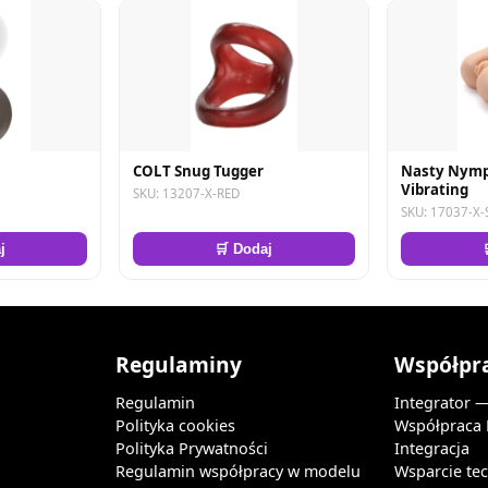
COLT Snug Tugger
Nasty Nymp
Vibrating
SKU: 13207-X-RED
SKU: 17037-X-
j
🛒 Dodaj
Regulaminy
Współpr
Regulamin
Integrator 
Polityka cookies
Współpraca
Polityka Prywatności
Integracja
Regulamin współpracy w modelu
Wsparcie te