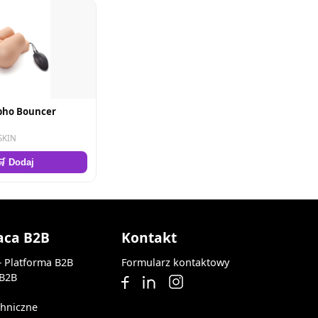
ho Bouncer
SKIN
🛒 Dodaj
aca B2B
Kontakt
— Platforma B2B
Formularz kontaktowy
 B2B
chniczne