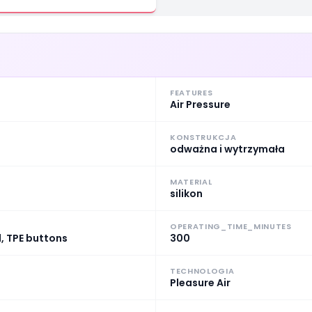
FEATURES
Air Pressure
KONSTRUKCJA
odważna i wytrzymała
MATERIAL
silikon
OPERATING_TIME_MINUTES
, TPE buttons
300
TECHNOLOGIA
Pleasure Air