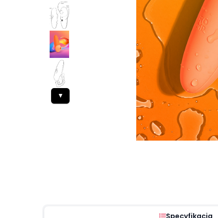
▼
Specyfikacja