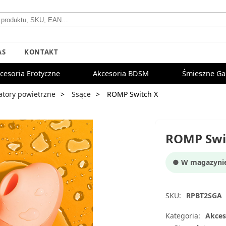
AS
KONTAKT
cesoria Erotyczne
Akcesoria BDSM
Śmieszne Ga
atory powietrzne
Ssące
ROMP Switch X
ROMP Swi
● W magazynie:
SKU:
RPBT2SGA
Kategoria:
Akces