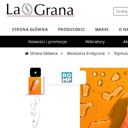
STRONA GŁÓWNA
PRODUCENCI
MARKI
O N
Nowości i promocje
Wibratory
Ak
Strona Główna
Akcesoria Erotyczne
Stymul
▲