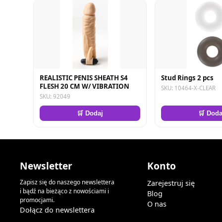
REALISTIC PENIS SHEATH S4
Stud Rings 2 pcs
FLESH 20 CM W/ VIBRATION
SKU: 10464-X-CLEAR
SKU: 92049
🛒 Dodaj
🛒 Doda
Newsletter
Konto
Zapisz się do naszego newslettera
Zarejestruj się
i bądź na bieżąco z nowościami i
Blog
promocjami.
O nas
Dołącz do newslettera