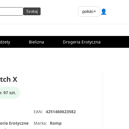
👤
polski
▾
Szukaj
dżety
Bielizna
Drogeria Erotyczna
tch X
 97 szt.
EAN:
4251460623582
oria Erotyczne
Marka:
Romp