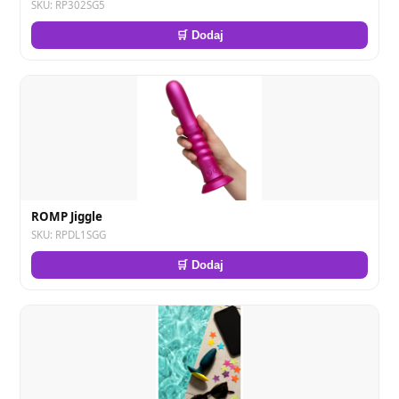
SKU: RP302SG5
🛒 Dodaj
ROMP Jiggle
SKU: RPDL1SGG
🛒 Dodaj