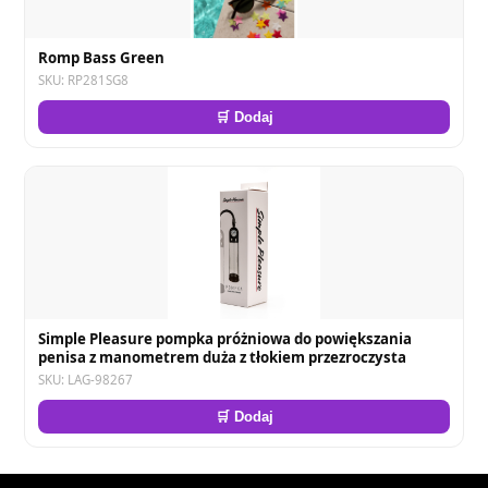
Romp Bass Green
SKU: RP281SG8
🛒 Dodaj
Simple Pleasure pompka próżniowa do powiększania
penisa z manometrem duża z tłokiem przezroczysta
SKU: LAG-98267
🛒 Dodaj