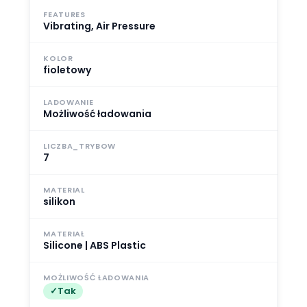
FEATURES
Vibrating, Air Pressure
KOLOR
fioletowy
LADOWANIE
Możliwość ładowania
LICZBA_TRYBOW
7
MATERIAL
silikon
MATERIAŁ
Silicone | ABS Plastic
MOŻLIWOŚĆ ŁADOWANIA
Tak