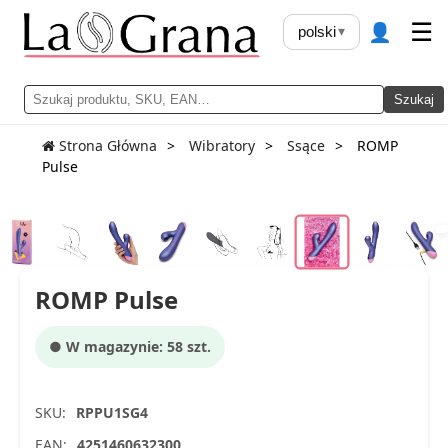
👤
☰
polski
▾
Szukaj
Strona Główna
Wibratory
Ssące
ROMP
Pulse
ROMP Pulse
● W magazynie: 58 szt.
SKU:
RPPU1SG4
EAN:
4251460632300