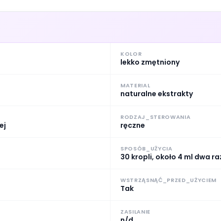
KOLOR
lekko zmętniony
MATERIAL
naturalne ekstrakty
RODZAJ_STEROWANIA
ej
ręczne
SPOSÓB_UŻYCIA
30 kropli, około 4 ml dwa ra
WSTRZĄSNĄĆ_PRZED_UŻYCIEM
Tak
ZASILANIE
n/d