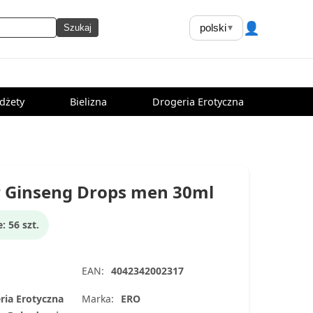
👤
polski
▾
Szukaj
dżety
Bielizna
Drogeria Erotyczna
 Ginseng Drops men 30ml
 56 szt.
EAN:
4042342002317
ria Erotyczna
Marka:
ERO