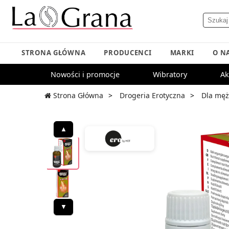
STRONA GŁÓWNA
PRODUCENCI
MARKI
O N
Nowości i promocje
Wibratory
Ak
Strona Główna
Drogeria Erotyczna
Dla męż
▲
▼