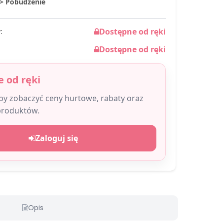
-> Pobudzenie
Dostępne od ręki
:
Dostępne od ręki
 od ręki
aby zobaczyć ceny hurtowe, rabaty oraz
produktów.
Zaloguj się
Opis