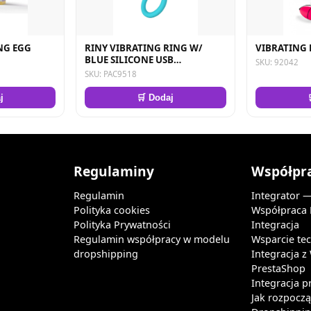
NG EGG
RINY VIBRATING RING W/
VIBRATING 
BLUE SILICONE USB
SKU: 92042
CONTROLLER
SKU: PAC9518
j
🛒 Dodaj
Regulaminy
Współpr
Regulamin
Integrator 
Polityka cookies
Współpraca
Polityka Prywatności
Integracja
Regulamin współpracy w modelu
Wsparcie te
dropshipping
Integracja 
PrestaShop
Integracja p
Jak rozpocz