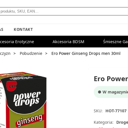
AS
KONTAKT
cesoria Erotyczne
Akcesoria BDSM
Śmieszne Ga
czyzn
Pobudzenie
Ero Power Ginseng Drops men 30ml
Ero Power
● W magazynie:
SKU:
HOT-77107
Kategoria:
Droge