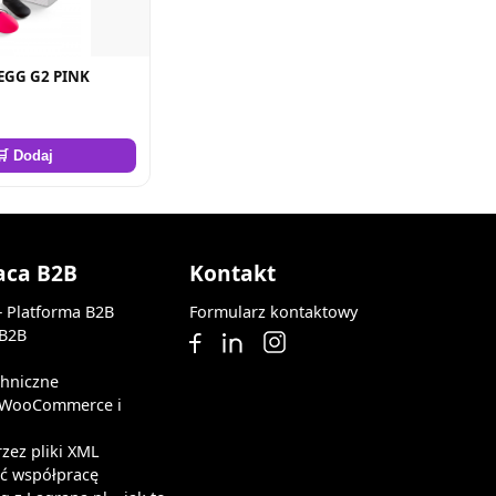
EGG G2 PINK
🛒 Dodaj
aca B2B
Kontakt
— Platforma B2B
Formularz kontaktowy
 B2B
chniczne
z WooCommerce i
rzez pliki XML
ąć współpracę