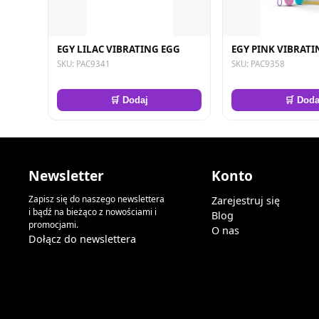
EGY LILAC VIBRATING EGG
EGY PINK VIBRATI
SKU: PAC9341
SKU: PAC9358
🛒 Dodaj
🛒 Doda
Newsletter
Konto
Zapisz się do naszego newslettera
Zarejestruj się
i bądź na bieżąco z nowościami i
Blog
promocjami.
O nas
Dołącz do newslettera