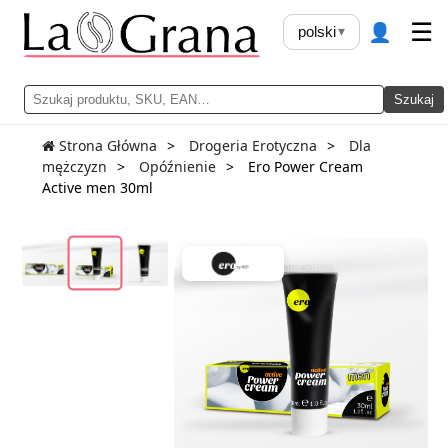
👤
☰
polski
▾
Szukaj
Strona Główna
Drogeria Erotyczna
Dla
mężczyzn
Opóźnienie
Ero Power Cream
Active men 30ml