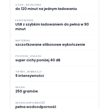
CZAS_DZIAŁANIA
do 120 minut na jednym ładowaniu
ŁADOWANIE
USB z szybkim ładowaniem do pełna w 90
minut
MATERIAŁ
szczotkowane silikonowe wykończenie
POZIOM_HAŁASU
super cichy poniżej 40 dB
TRYBY_WIBRACJI
9 intensywności
WAGA
250 gramów
WODOODPORNOŚĆ
pełna wodoodporność