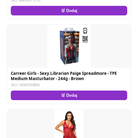
SKU: BN6381-L-XL
🛒 Dodaj
Carreer Girls - Sexy Librarian Paige Spreadmore - TPE
Medium Masturbator - 244g - Brown
SKU: XKN009BRN
🛒 Dodaj