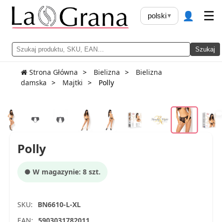
👤
☰
polski
▾
Szukaj
Strona Główna
Bielizna
Bielizna
damska
Majtki
Polly
Polly
● W magazynie: 8 szt.
SKU:
BN6610-L-XL
EAN:
5903031782011