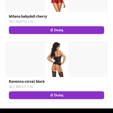
Milana babydoll cherry
SKU: BN6759-L-XL
🛒 Dodaj
Ravenna corset black
SKU: BN6521-S-M
🛒 Dodaj