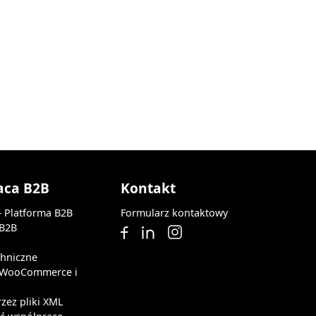
aca B2B
Kontakt
— Platforma B2B
Formularz kontaktowy
 B2B
chniczne
z WooCommerce i
rzez pliki XML