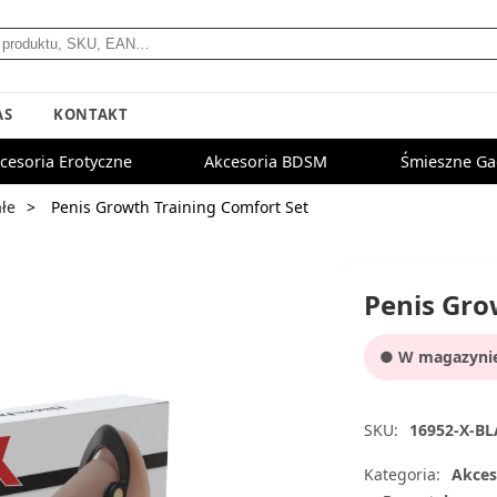
AS
KONTAKT
cesoria Erotyczne
Akcesoria BDSM
Śmieszne Ga
ałe
Penis Growth Training Comfort Set
Penis Gro
● W magazynie:
SKU:
16952-X-B
Kategoria:
Akces