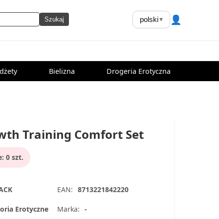
👤
polski
▾
Szukaj
dżety
Bielizna
Drogeria Erotyczna
wth Training Comfort Set
 0 szt.
LACK
EAN:
8713221842220
oria Erotyczne
Marka:
-