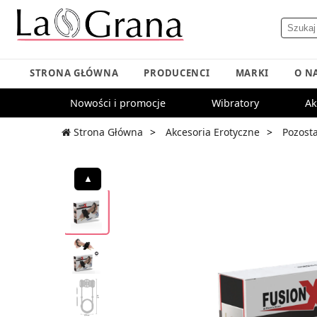
STRONA GŁÓWNA
PRODUCENCI
MARKI
O N
Nowości i promocje
Wibratory
Ak
Strona Główna
Akcesoria Erotyczne
Pozost
▲