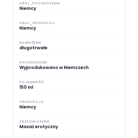
KRAJ_POCHODZENIA
Niemcy
KRAJ_PRODUKCJI
Niemcy
NAWILŻENIE
długotrwałe
POCHODZENIE
Wyprodukowano w Niemczech
POJEMNOŚĆ
150 ml
PRODUKCJA
Niemcy
PRZEZNACZENIE
Masaż erotyczny