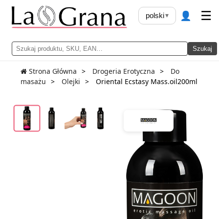
👤
☰
polski
▾
Szukaj
Strona Główna
Drogeria Erotyczna
Do
masażu
Olejki
Oriental Ecstasy Mass.oil200ml