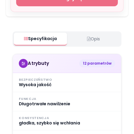
Specyfikacja
Opis
Atrybuty
12 parametrów
BEZPIECZEŃSTWO
Wysoka jakość
FUNKCJA
Długotrwałe nawilżenie
KONSYSTENCJA
gładka, szybko się wchłania