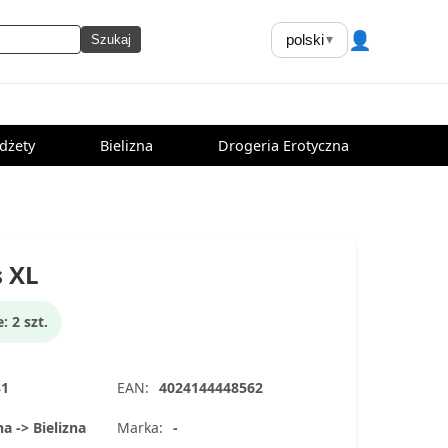
👤
polski
▾
Szukaj
dżety
Bielizna
Drogeria Erotyczna
 XL
 2 szt.
31
EAN:
4024144448562
na -> Bielizna
Marka:
-