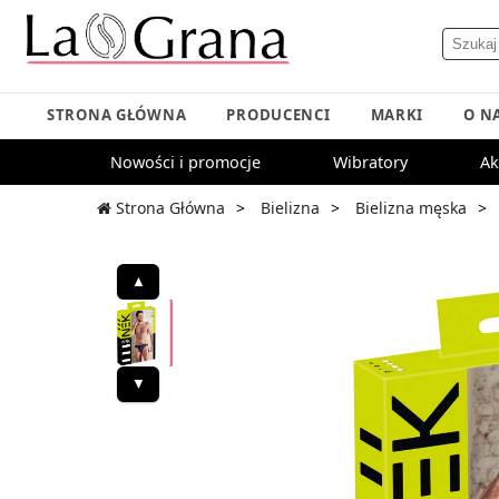
STRONA GŁÓWNA
PRODUCENCI
MARKI
O N
Nowości i promocje
Wibratory
Ak
Strona Główna
Bielizna
Bielizna męska
▲
▼