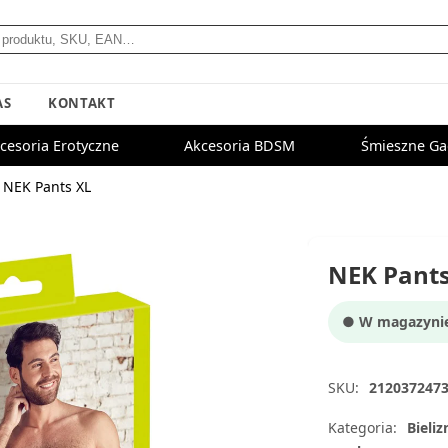
AS
KONTAKT
cesoria Erotyczne
Akcesoria BDSM
Śmieszne Ga
NEK Pants XL
NEK Pants
● W magazynie:
SKU:
212037247
Kategoria:
Bieliz