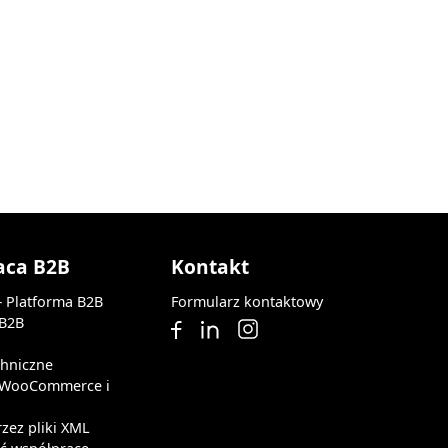
aca B2B
Kontakt
— Platforma B2B
Formularz kontaktowy
 B2B
chniczne
z WooCommerce i
rzez pliki XML