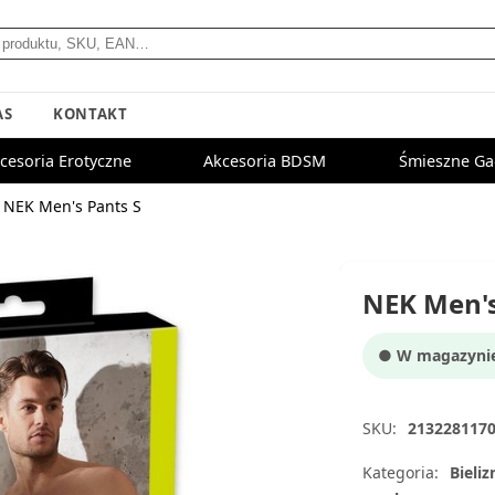
AS
KONTAKT
cesoria Erotyczne
Akcesoria BDSM
Śmieszne Ga
NEK Men's Pants S
NEK Men's
● W magazynie:
SKU:
213228117
Kategoria:
Bieliz