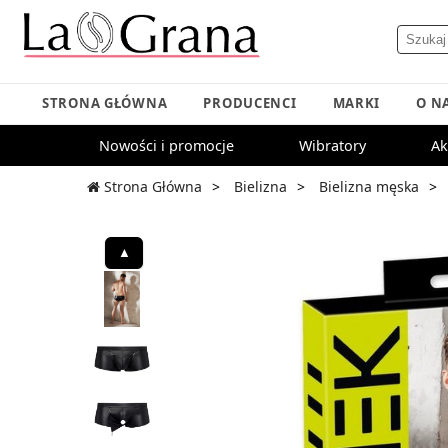
STRONA GŁÓWNA
PRODUCENCI
MARKI
O N
Nowości i promocje
Wibratory
Ak
Strona Główna
Bielizna
Bielizna męska
▲