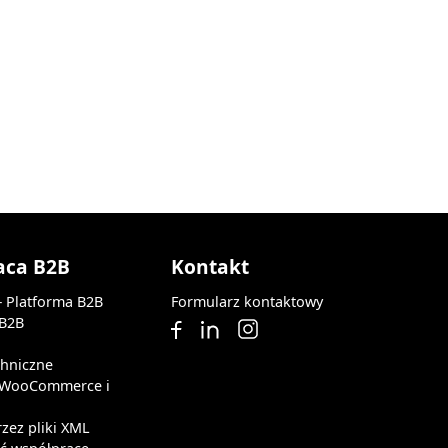
aca B2B
Kontakt
— Platforma B2B
Formularz kontaktowy
 B2B
chniczne
z WooCommerce i
rzez pliki XML