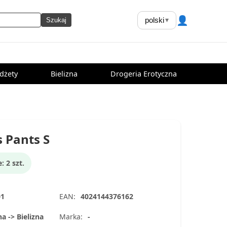
👤
polski
▾
Szukaj
dżety
Bielizna
Drogeria Erotyczna
 Pants S
 2 szt.
01
EAN:
4024144376162
na -> Bielizna
Marka:
-