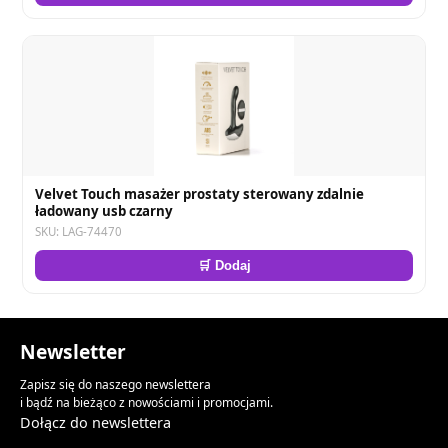
Velvet Touch masażer prostaty sterowany zdalnie
ładowany usb czarny
SKU: LAG-74470
🛒 Dodaj
Newsletter
Zapisz się do naszego newslettera
i bądź na bieżąco z nowościami i promocjami.
Dołącz do newslettera