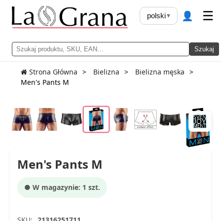
👤
☰
polski
▾
Szukaj
Strona Główna
Bielizna
Bielizna męska
Men's Pants M
Men's Pants M
● W magazynie: 1 szt.
SKU:
21316251711