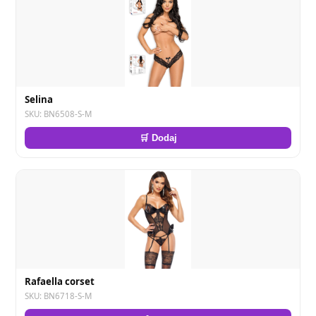
Selina
SKU: BN6508-S-M
🛒 Dodaj
Rafaella corset
SKU: BN6718-S-M