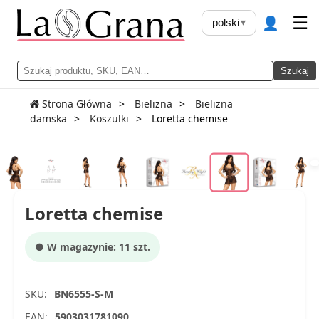
👤
☰
polski
▾
Szukaj
Strona Główna
Bielizna
Bielizna
damska
Koszulki
Loretta chemise
Loretta chemise
● W magazynie: 11 szt.
SKU:
BN6555-S-M
EAN:
5903031781090