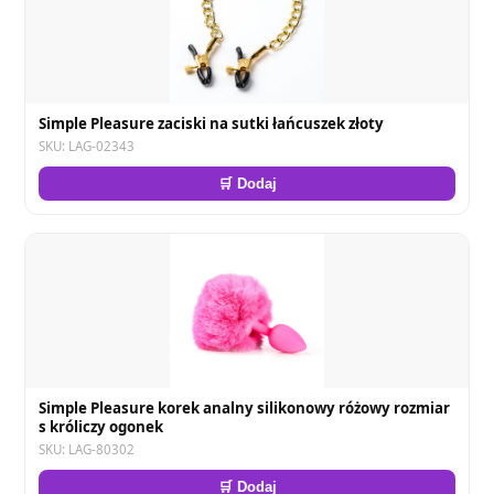
Simple Pleasure zaciski na sutki łańcuszek złoty
SKU: LAG-02343
🛒 Dodaj
Simple Pleasure korek analny silikonowy różowy rozmiar
s króliczy ogonek
SKU: LAG-80302
🛒 Dodaj