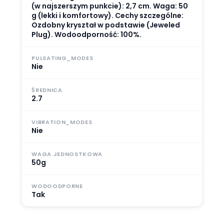
(w najszerszym punkcie): 2,7 cm. Waga: 50
g (lekki i komfortowy). Cechy szczególne:
Ozdobny kryształ w podstawie (Jeweled
Plug). Wodoodporność: 100%.
PULSATING_MODES
Nie
ŚREDNICA
2.7
VIBRATION_MODES
Nie
WAGA JEDNOSTKOWA
50g
WODOODPORNE
Tak