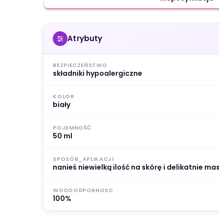
Atrybuty
BEZPIECZEŃSTWO
składniki hypoalergiczne
KOLOR
biały
POJEMNOŚĆ
50 ml
SPOSÓB_APLIKACJI
nanieś niewielką ilość na skórę i delikatnie m
WODOODPORNOSC
100%