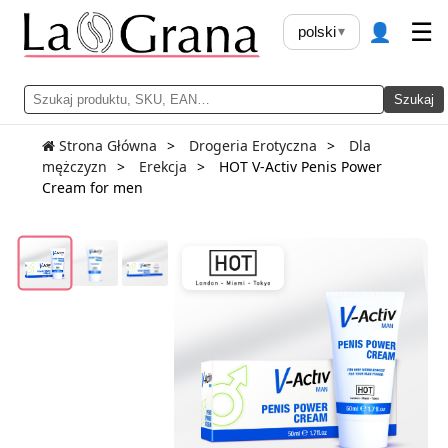
👤
☰
polski
▾
Szukaj
Strona Główna
Drogeria Erotyczna
Dla
mężczyzn
Erekcja
HOT V-Activ Penis Power
Cream for men