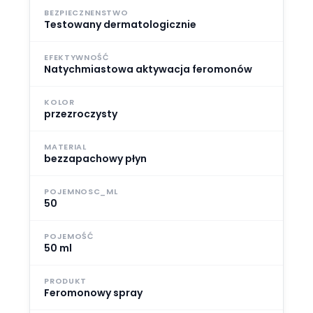
BEZPIECZNENSTWO
Testowany dermatologicznie
EFEKTYWNOŚĆ
Natychmiastowa aktywacja feromonów
KOLOR
przezroczysty
MATERIAL
bezzapachowy płyn
POJEMNOSC_ML
50
POJEMOŚĆ
50 ml
PRODUKT
Feromonowy spray