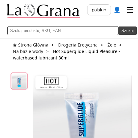
👤
☰
polski
▾
Szukaj
Strona Główna
Drogeria Erotyczna
Żele
Na bazie wody
Hot Superglide Liquid Pleasure -
waterbased lubricant 30ml