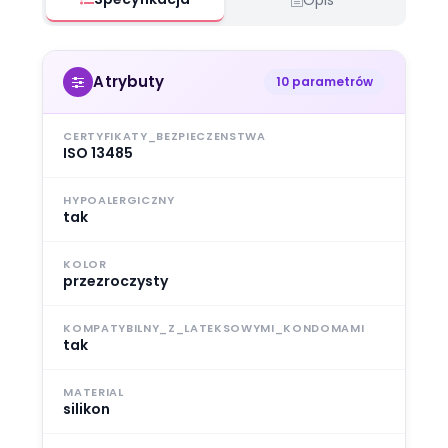
Atrybuty
10 parametrów
CERTYFIKATY_BEZPIECZENSTWA
ISO 13485
HYPOALERGICZNY
tak
KOLOR
przezroczysty
KOMPATYBILNY_Z_LATEKSOWYMI_KONDOMAMI
tak
MATERIAL
silikon