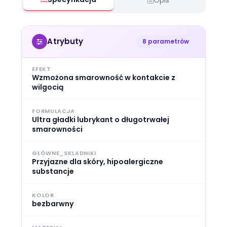
Atrybuty
8 parametrów
EFEKT
Wzmożona smarowność w kontakcie z
wilgocią
FORMULACJA
Ultra gładki lubrykant o długotrwałej
smarowności
GŁÓWNE_SKLADNIKI
Przyjazne dla skóry, hipoalergiczne
substancje
KOLOR
bezbarwny