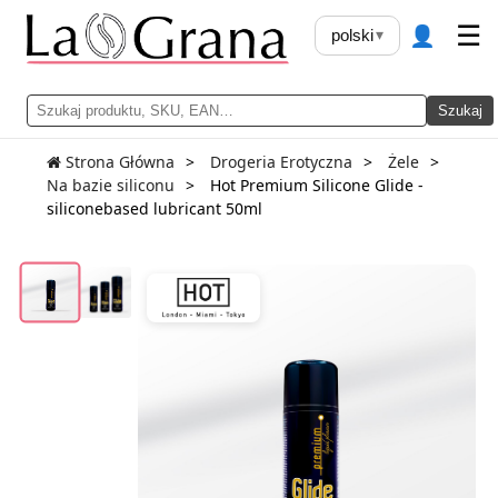
👤
☰
polski
▾
Szukaj
Strona Główna
Drogeria Erotyczna
Żele
Na bazie siliconu
Hot Premium Silicone Glide -
siliconebased lubricant 50ml