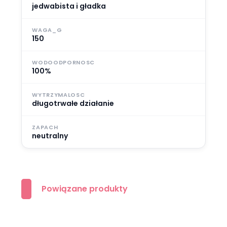
jedwabista i gładka
WAGA_G
150
WODOODPORNOSC
100%
WYTRZYMALOSC
długotrwałe działanie
ZAPACH
neutralny
Powiązane produkty