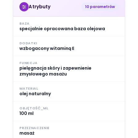
Atrybuty
10 parametrów
BAZA
specjalnie opracowana baza olejowa
DODATKI
wzbogacony witaminą E
FUNKCJA
pielęgnacja skóry i zapewnienie
zmysłowego masażu
MATERIAL
olej naturalny
OBJĘTOŚĆ_ML
100 ml
PRZEZNACZENIE
masaż