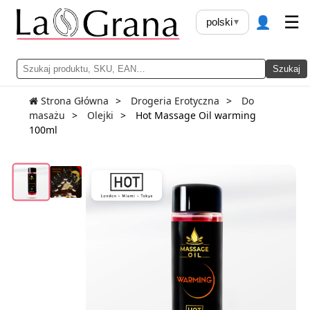
👤
☰
polski
▾
Szukaj
Strona Główna
Drogeria Erotyczna
Do
masażu
Olejki
Hot Massage Oil warming
100ml