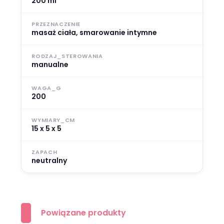
200 ml
PRZEZNACZENIE
masaż ciała, smarowanie intymne
RODZAJ_STEROWANIA
manualne
WAGA_G
200
WYMIARY_CM
15 x 5 x 5
ZAPACH
neutralny
Powiązane produkty