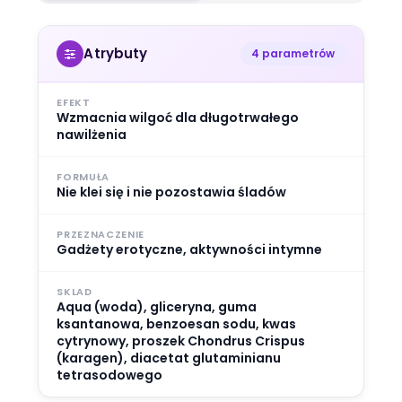
Atrybuty
4 parametrów
EFEKT
Wzmacnia wilgoć dla długotrwałego
nawilżenia
FORMUŁA
Nie klei się i nie pozostawia śladów
PRZEZNACZENIE
Gadżety erotyczne, aktywności intymne
SKLAD
Aqua (woda), gliceryna, guma
ksantanowa, benzoesan sodu, kwas
cytrynowy, proszek Chondrus Crispus
(karagen), diacetat glutaminianu
tetrasodowego