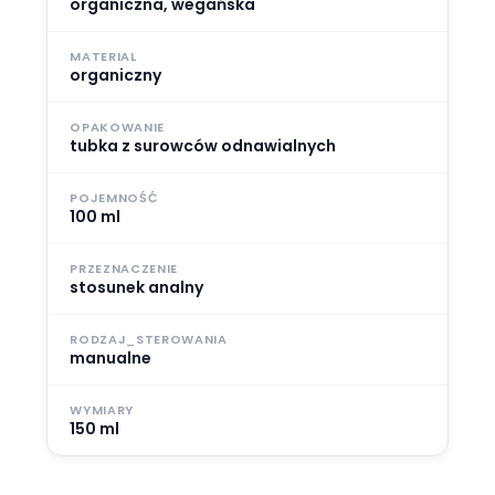
organiczna, wegańska
MATERIAL
organiczny
OPAKOWANIE
tubka z surowców odnawialnych
POJEMNOŚĆ
100 ml
PRZEZNACZENIE
stosunek analny
RODZAJ_STEROWANIA
manualne
WYMIARY
150 ml