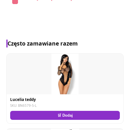
Często zamawiane razem
Lucelia teddy
SKU: BN6579-S-L
🛒 Dodaj