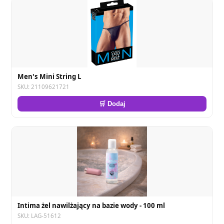
Men's Mini String L
SKU: 21109621721
🛒 Dodaj
Intima żel nawilżający na bazie wody - 100 ml
SKU: LAG-51612