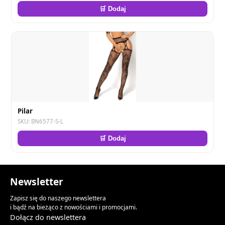
🛒 Dodaj
Pilar
SKU: BN6577-S-L
🛒 Dodaj
Newsletter
Zapisz się do naszego newslettera
i bądź na bieżąco z nowościami i promocjami.
Dołącz do newslettera