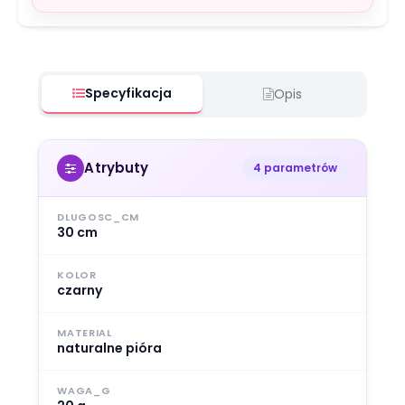
Specyfikacja
Opis
Atrybuty
4 parametrów
DLUGOSC_CM
30 cm
KOLOR
czarny
MATERIAL
naturalne pióra
WAGA_G