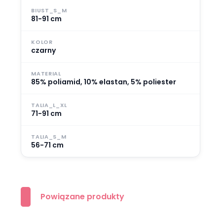
BIUST_S_M
81-91 cm
KOLOR
czarny
MATERIAL
85% poliamid, 10% elastan, 5% poliester
TALIA_L_XL
71-91 cm
TALIA_S_M
56-71 cm
Powiązane produkty