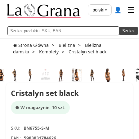
👤
☰
polski
▾
Szukaj
Strona Główna
Bielizna
Bielizna
damska
Komplety
Cristalyn set black
Cristalyn set black
● W magazynie: 10 szt.
SKU:
BN6755-S-M
EAN:
5903031784626