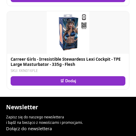
Carreer Girls - Irresistible Stewardess Lexi Cockpit - TPE
Large Masturbator - 335g - Flesh
SKU: XKN016FLE
🛒 Dodaj
Newsletter
Zapisz się do naszego newslettera
i bądź na bieżąco z nowościami i promocjami.
Dołącz do newslettera