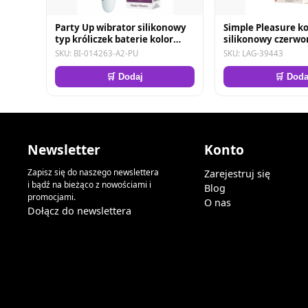
Party Up wibrator silikonowy
Simple Pleasure k
typ króliczek baterie kolor
silikonowy czerwo
fioletowy Ben
kryształ ciemno ni
SKU: BI-014263-A2-PU
SKU: LAG-39443
🛒 Dodaj
🛒 Doda
Newsletter
Konto
Zapisz się do naszego newslettera
Zarejestruj się
i bądź na bieżąco z nowościami i
Blog
promocjami.
O nas
Dołącz do newslettera