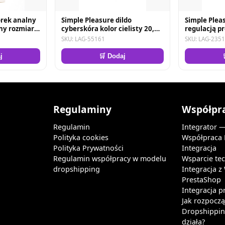
orek analny
Simple Pleasure dildo
Simple Pleas
ny rozmiar s
cyberskóra kolor cielisty 20,5
regulacją p
ebieski
cm
cyberskóra k
SKU: LAG-55161
SKU: LAG-235
cm
j
🛒 Dodaj
Regulaminy
Współpr
Regulamin
Integrator 
Polityka cookies
Współpraca
Polityka Prywatności
Integracja
Regulamin współpracy w modelu
Wsparcie te
dropshipping
Integracja 
PrestaShop
Integracja p
Jak rozpocz
Dropshipping
działa?