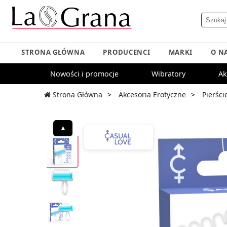
STRONA GŁÓWNA
PRODUCENCI
MARKI
O N
Nowości i promocje
Wibratory
Ak
Strona Główna
Akcesoria Erotyczne
Pierści
▲