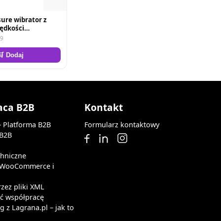
ure wibrator z
rędkości
olor cielisty 23,5
19
🛒 Dodaj
aca B2B
Kontakt
— Platforma B2B
Formularz kontaktowy
 B2B
chniczne
z WooCommerce i
rzez pliki XML
ąć współpracę
 z Lagrana.pl – jak to