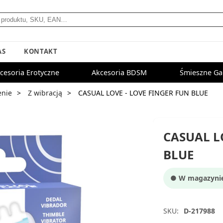
AS
KONTAKT
cesoria Erotyczne
Akcesoria BDSM
Śmieszne Ga
enie
Z wibracją
CASUAL LOVE - LOVE FINGER FUN BLUE
CASUAL L
BLUE
● W magazynie:
SKU:
D-217988