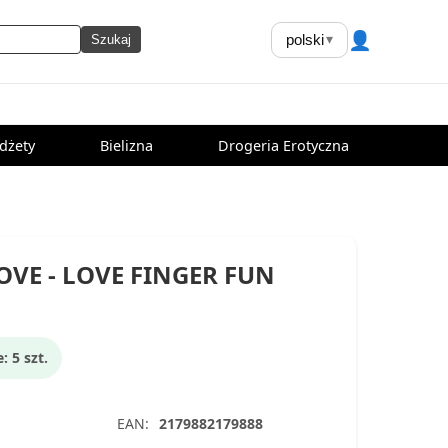
👤
polski
▾
Szukaj
dżety
Bielizna
Drogeria Erotyczna
OVE - LOVE FINGER FUN
 5 szt.
EAN:
2179882179888