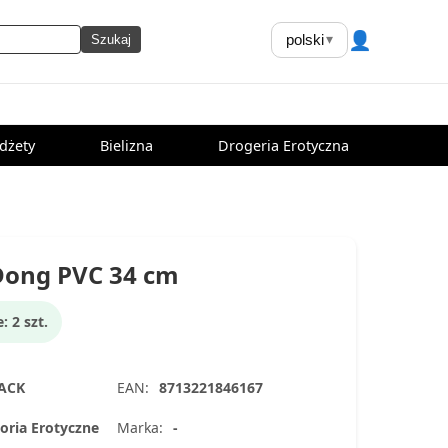
👤
polski
▾
Szukaj
dżety
Bielizna
Drogeria Erotyczna
Dong PVC 34 cm
 2 szt.
LACK
EAN:
8713221846167
oria Erotyczne
Marka:
-