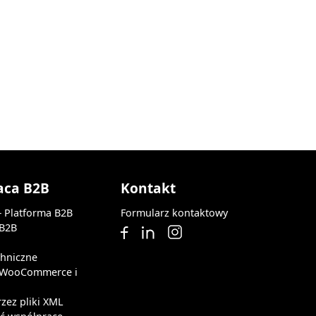
aca B2B
Kontakt
— Platforma B2B
Formularz kontaktowy
 B2B
chniczne
z WooCommerce i
rzez pliki XML