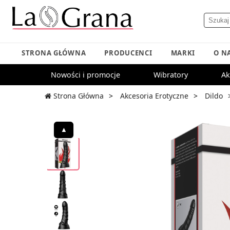
STRONA GŁÓWNA
PRODUCENCI
MARKI
O N
Nowości i promocje
Wibratory
Ak
Strona Główna
Akcesoria Erotyczne
Dildo
▲