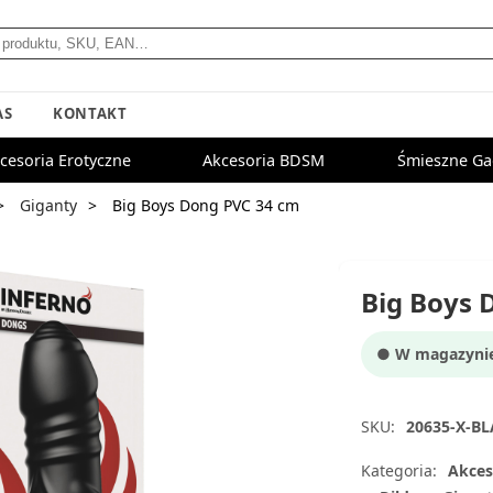
AS
KONTAKT
cesoria Erotyczne
Akcesoria BDSM
Śmieszne Ga
Giganty
Big Boys Dong PVC 34 cm
Big Boys 
● W magazynie:
SKU:
20635-X-B
Kategoria:
Akces