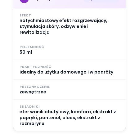
EFEKT
natychmiastowy efekt rozgrzewający,
stymulacja skóry, odżywienie i
rewitalizacja
POJEMNOŚĆ
50 ml
PRAKTYCZNOŚĆ
idealny do użytku domowego i w podróży
PRZEZNACZENIE
zewnętrzne
SKŁADNIKI
eter wanililobutylowy, kamfora, ekstrakt z
papryki, pantenol, aloes, ekstrakt z
rozmarynu