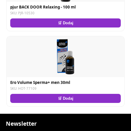
pjur BACK DOOR Relaxing - 100 ml
SKU: PJR-10530
🛒 Dodaj
Ero Volume Sperma+ men 30ml
SKU: HOT-77109
🛒 Dodaj
Newsletter